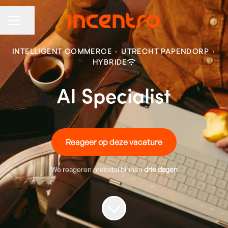
Pagina delen
CARRIÈREMENU
INTELLIGENT COMMERCE
·
UTRECHT PAPENDORP
·
HYBRIDE
AI Specialist
Reageer op deze vacature
We reageren meestal binnen
drie dagen