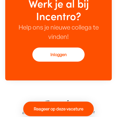
Werk je al bij
Incentro?
Help ons je nieuwe collega te
vinden!
Inloggen
Reageer op deze vacature
Applicant tracking system
door Teamtailor