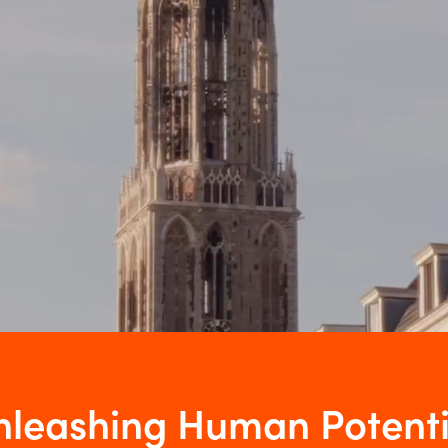
Een unieke organisatie
 opgericht in 1996, wat betekent dat we al 30 jaa
it begonnen als dienstverlener op het gebied v
ntelligence en contentmanagement, zijn we nu
d tot een internationale digitale dienstverlener
us op AI
.
Sounds cool right? Ontdek jouw nieuwe
ro vandaag nog.
nleashing Human Potenti