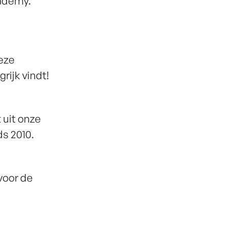
cademy.
Deze
grijk vindt!
t uit onze
ds 2010.
 voor de