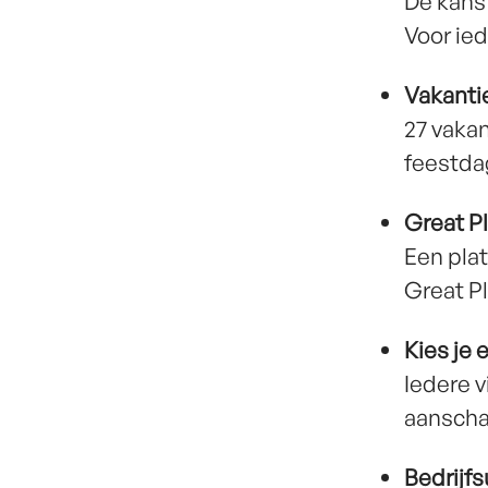
De kans
Voor ie
Vakanti
27 vakan
feestdage
Great P
Een plat
Great Pl
Kies je 
Iedere v
aanscha
Bedrijfs