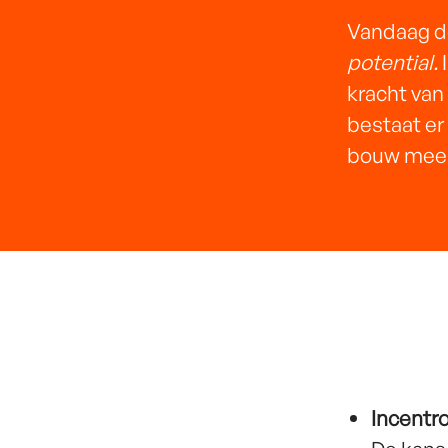
Vandaag de
potential.
kracht van
bestaat er
bouw mee 
Incentr