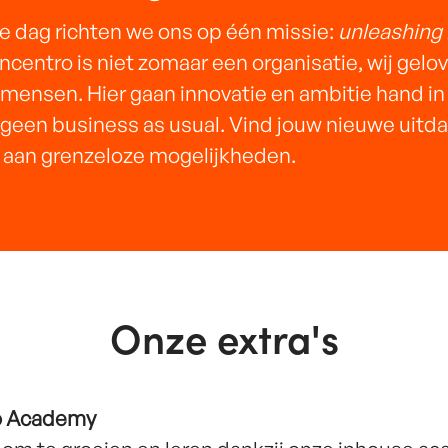
 dag richten we ons op één missie:
unleashing
Incentro is niet zomaar een organisatie, wij gelo
 mensen. Hier gaan innovatie en ambitie hand in
 geen business as usual. Vind jouw nieuwe uitd
aan grenzeloze mogelijkheden.
Onze extra's
o Academy