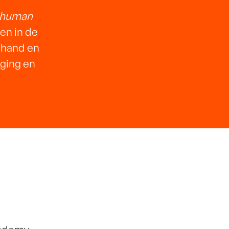
 human
ven in de
 hand en
aging en