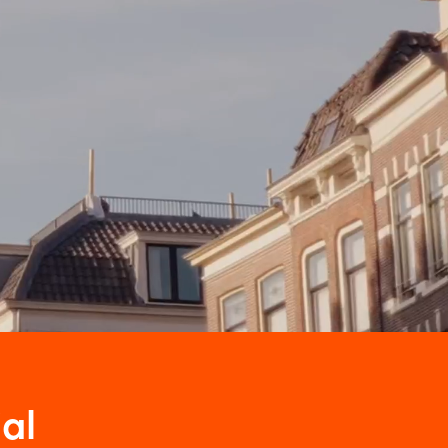
r bestaan!
an
 met een
 carrière
al