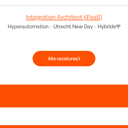
Integration Architect (iPaaS)
Hyperautomation
·
Utrecht New Day
·
Hybride
Alle vacatures