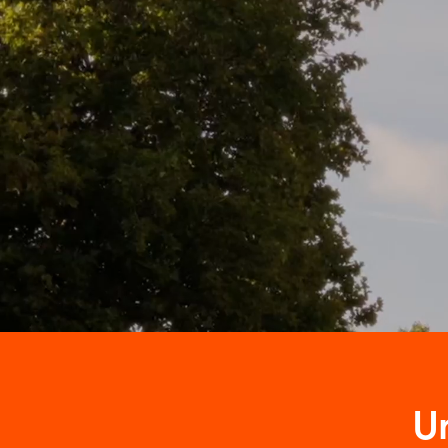
Incentro is
Waar we oo
business i
uitgegroei
sterke foc
bij Incent
U