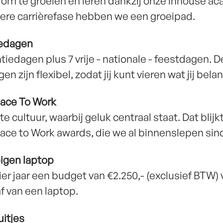
 om te groeien en leren dankzij onze inhouse a
dere carrièrefase hebben we een groeipad.
edagen
tiedagen plus 7 vrije - nationale - feestdagen. 
n zijn flexibel, zodat jij kunt vieren wat jij belan
lace To Work
te cultuur, waarbij geluk centraal staat. Dat blijk
ace to Work awards, die we al binnenslepen sin
eigen laptop
ier jaar een budget van €2.250,- (exclusief BTW)
f van een laptop.
uitjes